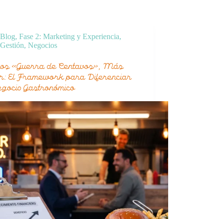
Blog
,
Fase 2: Marketing y Experiencia
,
Gestión
,
Negocios
s «Guerra de Centavos», Más
r: El Framework para Diferenciar
egocio Gastronómico