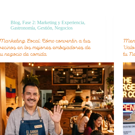
Blog
,
Fase 2: Marketing y Experiencia
,
Gastronomía
,
Gestión
,
Negocios
Marketing Local: Cómo convertir a tus
Meno
vecinos en los mejores embajadores de
Valo
tu negocio de comida
tu N