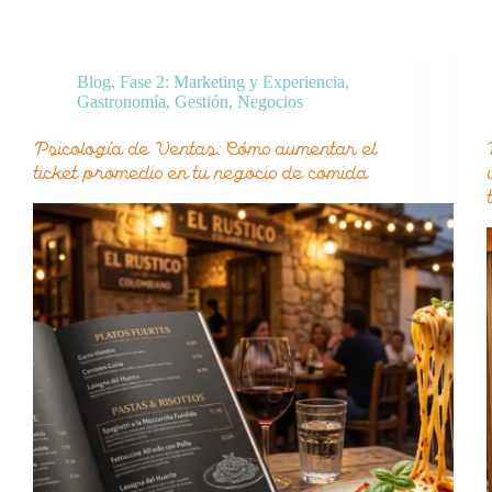
Blog
,
Fase 2: Marketing y Experiencia
,
Gastronomía
,
Gestión
,
Negocios
Psicología de Ventas: Cómo aumentar el
ticket promedio en tu negocio de comida