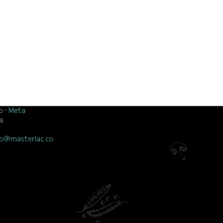
lo
- Meta
a.
o@masterlac.co