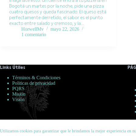
Imagínate esto: un cliente entra a tu pizzería en
Bogotá un martes por la noche, pide una pizza
cuatro quesos y queda fascinado. El queso está
perfectamente derretido, el sabor es el punto
exacto entre salado y cremoso, y la…
HorwellMv
mayo 22, 2026
1 comentario
Links Útiles
PÁG
Términos & Condiciones
Politicas de privacidad
PQRS
Misión
Visión
Utilizamos cookies para garantizar que le brindamos la mejor experiencia en n