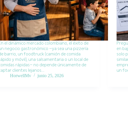
En el dinámico mercado colombiano, el éxito de
Pregu
un negocio gastronómico —ya sea una pizzería
en baj
de barrio, un foodtruck (camión de comida
solo 
rápido y móvil), una salsamentaria o un local de
simil
comidas rápidas— no depende únicamente de
empre
captar clientes lejanos…
un fo
HorwellMv
junio 25, 2026