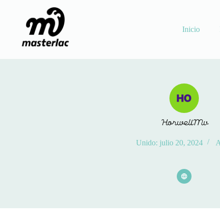
Saltar
al
contenido
Inicio
HorwellMv
Unido: julio 20, 2024
A