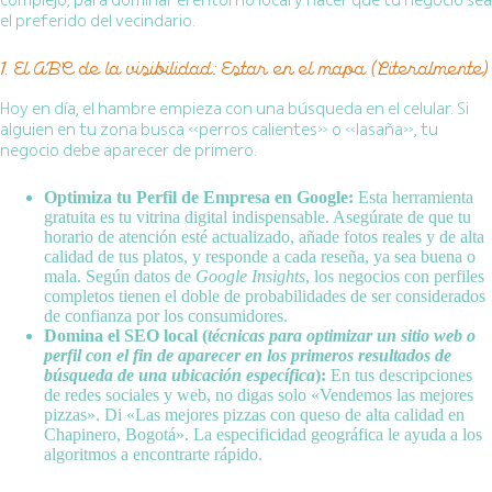
complejo, para dominar el entorno local y hacer que tu negocio sea
el preferido del vecindario.
1. El ABC de la visibilidad: Estar en el mapa (Literalmente)
Hoy en día, el hambre empieza con una búsqueda en el celular. Si
alguien en tu zona busca «perros calientes» o «lasaña», tu
negocio debe aparecer de primero.
Optimiza tu Perfil de Empresa en Google:
Esta herramienta
gratuita es tu vitrina digital indispensable. Asegúrate de que tu
horario de atención esté actualizado, añade fotos reales y de alta
calidad de tus platos, y responde a cada reseña, ya sea buena o
mala. Según datos de
Google Insights
, los negocios con perfiles
completos tienen el doble de probabilidades de ser considerados
de confianza por los consumidores.
Domina el SEO local (
técnicas para optimizar un sitio web o
perfil con el fin de aparecer en los primeros resultados de
búsqueda de una ubicación específica
):
En tus descripciones
de redes sociales y web, no digas solo «Vendemos las mejores
pizzas». Di «Las mejores pizzas con queso de alta calidad en
Chapinero, Bogotá». La especificidad geográfica le ayuda a los
algoritmos a encontrarte rápido.