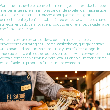
Para que un cliente se convierta en embajador, el producto debe
mantener siempre el mismo estándar de excelencia. Imagina que
un cliente recomienda tu pizzería porque el queso gratinaba
perfectamente y tenía un sabor lácteo espectacular, pero cuando
su recomendado va al local, el producto es diferente. La cadena de
confianza se rompe.
Por eso, contar con una cadena de suministro estable y
proveedores estratégicos —como
Masterlac.co
, que garantizan
una capacidad productiva constante y una eficiencia logística
impecable en la entrega de quesos e insumos— se convierte en una
ventaja competitiva invisible pero letal. Cuando tu materia prima
es confiable, tu producto final siempre enamora.