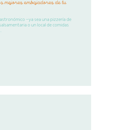
os mejores embajadores de tu
gastronómico —ya sea una pizzería de
salsamentaria o un local de comidas
…