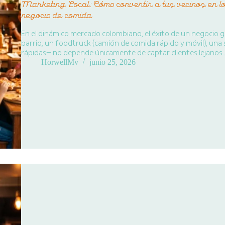
Marketing Local: Cómo convertir a tus vecinos en l
negocio de comida
En el dinámico mercado colombiano, el éxito de un negocio 
barrio, un foodtruck (camión de comida rápido y móvil), una 
rápidas— no depende únicamente de captar clientes lejanos
HorwellMv
junio 25, 2026