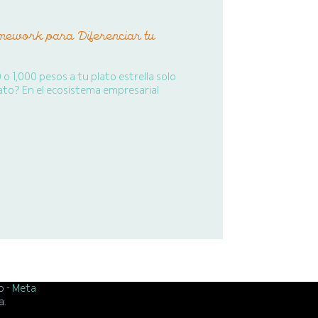
ework para Diferenciar tu
 1,000 pesos a tu plato estrella solo
rato? En el ecosistema empresarial
lo
- Meta
a.