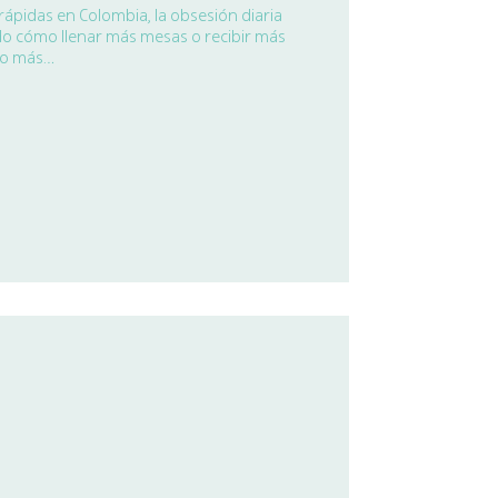
rápidas en Colombia, la obsesión diaria
do cómo llenar más mesas o recibir más
ho más…