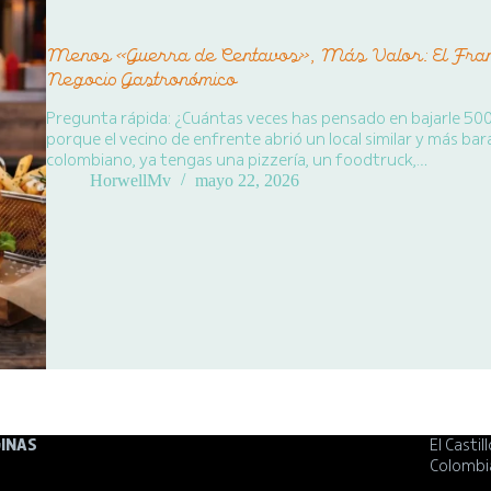
Menos «Guerra de Centavos», Más Valor: El Fram
Negocio Gastronómico
Pregunta rápida: ¿Cuántas veces has pensado en bajarle 500 o
porque el vecino de enfrente abrió un local similar y más ba
colombiano, ya tengas una pizzería, un foodtruck,…
HorwellMv
mayo 22, 2026
INAS
El Castil
Colombi