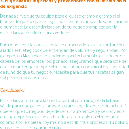
3. Elige aliados logísticos y proveedores con tu mismo nivel
de exigencia
De nada sirve que tu equipo pese el queso gramo a gramo si el
bloque de queso que te llega cada semana cambia de sabor, acidez
o humedad. La estandarización de tu negocio empieza por la
estandarización de tus proveedores.
Para mantener la consistencia en el mercado, es vital contar con
aliados estratégicos que entiendan de volumen y regularidad. Por
ejemplo, en
Masterlac
entendemos perfectamente este dolor de
cabeza de los empresarios; por eso, aseguramos que cada lote de
queso mantenga siempre el mismo sabor, rendimiento y capacidad
de fundido que tu negocio necesita para que tus recetas salgan
«al pelo» todos los días.
Conclusión:
Estandarizar no quita la creatividad, al contrario, te da la base
sólida para que puedas innovar sin arriesgar la operación actual. Si
quieres que tu negocio deje de ser un autoempleo y se convierta
en una empresa escalable, duradera y rentable en el mercado
colombiano, empieza hoy mismo a escribir tus procesos. Tu bolsillo
y tus clientes te lo agradecerán.