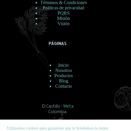
Términos & Condiciones
Politicas de privacidad
PQRS
Misión
Visión
PÁGINAS
Inicio
Nosotros
Productos
Blog
Contacto
El Castillo
- Meta
Colombia.
contacto@masterlac.co
Utilizamos cookies para garantizar que le brindamos la mejor
Copyright © MasterLac 2026