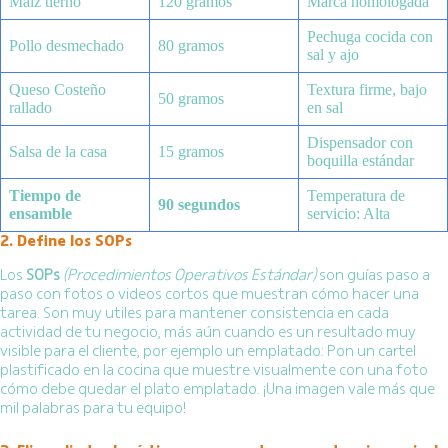
Maíz tierno
120 gramos
Marca homologada
Pechuga cocida con
Pollo desmechado
80 gramos
sal y ajo
Queso Costeño
Textura firme, bajo
50 gramos
rallado
en sal
Dispensador con
Salsa de la casa
15 gramos
boquilla estándar
Tiempo de
Temperatura de
90 segundos
ensamble
servicio: Alta
2. Define los SOPs
Los
SOPs
(Procedimientos Operativos Estándar)
son guías paso a
paso con fotos o videos cortos que muestran cómo hacer una
tarea. Son muy utiles para mantener consistencia en cada
actividad de tu negocio, más aún cuando es un resultado muy
visible para el cliente, por ejemplo un emplatado: Pon un cartel
plastificado en la cocina que muestre visualmente con una foto
cómo debe quedar el plato emplatado. ¡Una imagen vale más que
mil palabras para tu equipo!